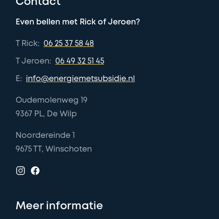
Contact
Even bellen met Rick of Jeroen?
T Rick:
06 25 37 58 48
T Jeroen:
06 49 32 51 45
E:
info@energiemetsubsidie.nl
Oudemolenweg 19
9367 PL, De Wilp
Noordereinde 1
9675 TT, Winschoten
Meer informatie